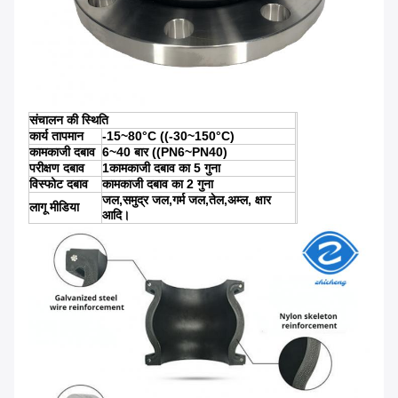
संचालन की स्थिति
कार्य तापमान
-15~80°C ((-30~150°C)
कामकाजी दबाव
6~40 बार ((PN6~PN40)
परीक्षण दबाव
1कामकाजी दबाव का 5 गुना
विस्फोट दबाव
कामकाजी दबाव का 2 गुना
जल,समुद्र जल,गर्म जल,तेल,अम्ल, क्षार
लागू मीडिया
आदि।