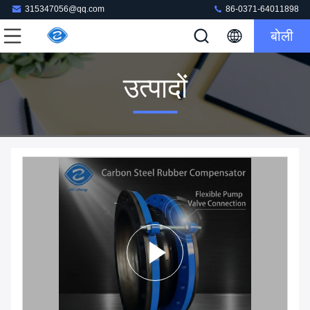
315347056@qq.com
86-0371-64011898
बोली
उत्पादों