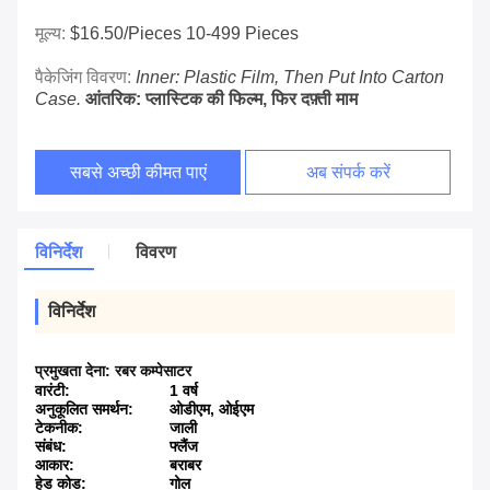
मूल्य:
$16.50/pieces 10-499 Pieces
पैकेजिंग विवरण:
Inner: Plastic Film, Then Put Into Carton
Case.
आंतरिक: प्लास्टिक की फिल्म, फिर दफ़्ती माम
सबसे अच्छी कीमत पाएं
अब संपर्क करें
विनिर्देश
विवरण
विनिर्देश
प्रमुखता देना:
रबर कम्पेसाटर
वारंटी:
1 वर्ष
अनुकूलित समर्थन:
ओडीएम, ओईएम
टेकनीक:
जाली
संबंध:
फ्लैंज
आकार:
बराबर
हेड कोड:
गोल