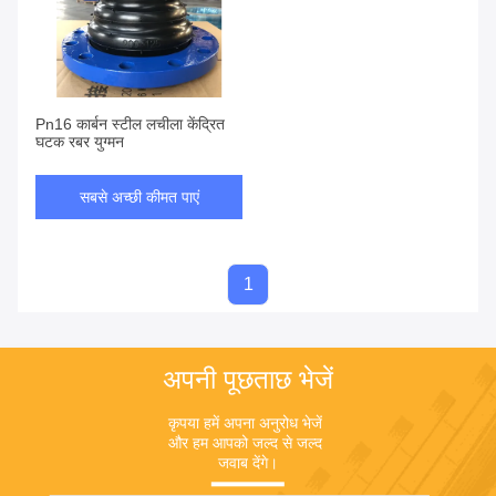
Pn16 कार्बन स्टील लचीला केंद्रित
घटक रबर युग्मन
सबसे अच्छी कीमत पाएं
1
अपनी पूछताछ भेजें
कृपया हमें अपना अनुरोध भेजें 
और हम आपको जल्द से जल्द 
जवाब देंगे।