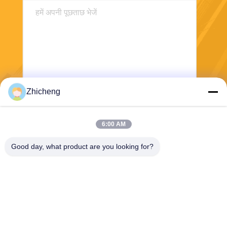
Zhicheng
भेजना
6:00 AM
Good day, what product are you looking for?
Henan Zhicheng Valve Fittings
Manufacturing Co., Ltd.
315347056@qq.com