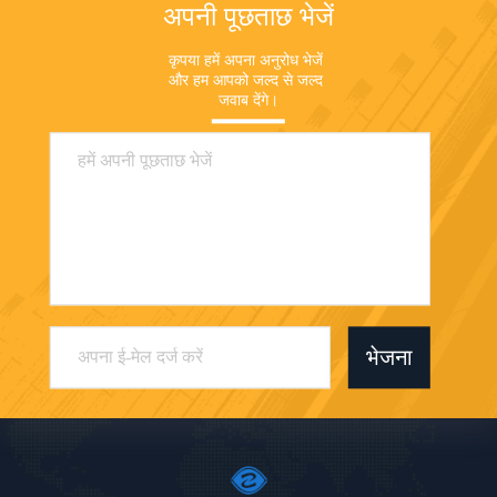
अपनी पूछताछ भेजें
कृपया हमें अपना अनुरोध भेजें 
और हम आपको जल्द से जल्द 
जवाब देंगे।
भेजना