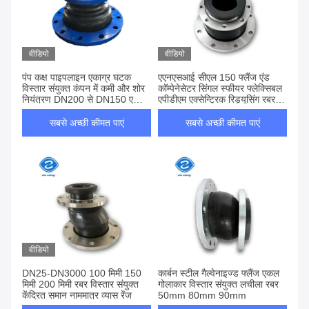
वीडियो
वीडियो
पंप कक्ष पाइपलाइन एकाग्र घटक
एएनएसआई सीएल 150 फ्लैंज एंड
विस्तार संयुक्त कंपन में कमी और शोर
कॉम्पेनेसेटर सिंगल स्फीयर फ्लेक्सिबल
नियंत्रण DN200 से DN150 एकाग्र
एपीडीएम एक्सेन्ट्रिक रिड्यूसिंग रबर
घटक ईपीडीएम सामग्री से बना रबर
एक्सपेंशन ज्वाइंट रबर बेलोस एक्सपेंशन
विस्तार संयुक्त
ज्वाइंट्स नायलॉन कॉर्ड फैब्रिक
सबसे अच्छी कीमत पाएं
सबसे अच्छी कीमत पाएं
वीडियो
DN25-DN3000 100 मिमी 150
कार्बन स्टील गैल्वेनाइज्ड फ्लैंज एकल
मिमी 200 मिमी रबर विस्तार संयुक्त
गोलाकार विस्तार संयुक्त लचीला रबर
केंद्रित समान नाममात्र व्यास रेंज
50mm 80mm 90mm