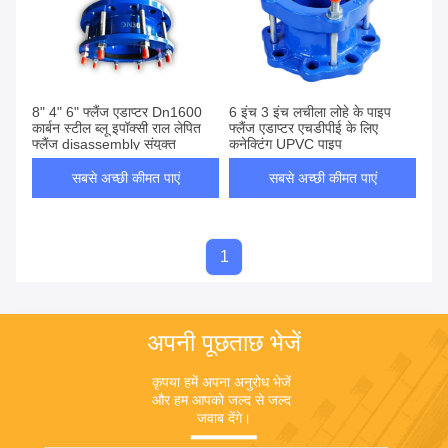
8" 4" 6" फ्लैंज एडाप्टर Dn1600
6 इंच 3 इंच लचीला लोहे के पाइप
कार्बन स्टील ब्लू इपॉक्सी राल लेपित
फ्लैंज एडाप्टर एचडीपीई के लिए
फ्लैंज disassembly संयुक्त
कनेक्टिंग UPVC पाइप
सबसे अच्छी कीमत पाएं
सबसे अच्छी कीमत पाएं
1
अपनी पूछताछ भेजें
कृपया हमें अपना अनुरोध भेजें 
और हम आपको जल्द से जल्द 
जवाब देंगे।