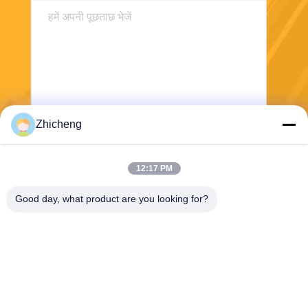
Zhicheng
भेजना
12:17 PM
Good day, what product are you looking for?
Henan Zhicheng Valve Fittings
Manufacturing Co., Ltd.
315347056@qq.com