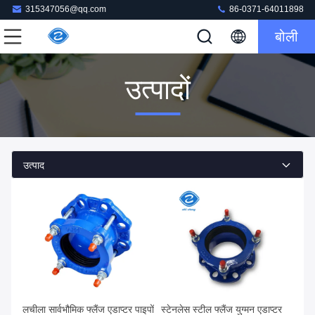
315347056@qq.com
86-0371-64011898
बोली
उत्पादों
उत्पाद
लचीला सार्वभौमिक फ्लैंज एडाप्टर पाइपों
स्टेनलेस स्टील फ्लैंज युग्मन एडाप्टर