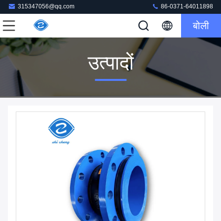
315347056@qq.com
86-0371-64011898
बोली
उत्पादों