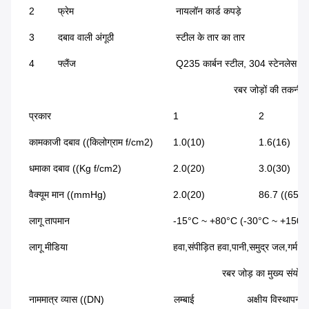
2
फ्रेम
नायलॉन कार्ड कपड़े
3
दबाव वाली अंगूठी
स्टील के तार का तार
4
फ्लैंज
Q235 कार्बन स्टील, 304 स्टेनलेस स्
रबर जोड़ों की तकनीकी श
प्रकार
1
2
कामकाजी दबाव ((किलोग्राम f/cm2)
1.0(10)
1.6(16)
धमाका दबाव ((Kg f/cm2)
2.0(20)
3.0(30)
वैक्यूम मान ((mmHg)
2.0(20)
86.7 ((650)
लागू तापमान
-15°C ~ +80°C (-30°C ~ +150°C
लागू मीडिया
हवा,संपीड़ित हवा,पानी,समुद्र जल,गर्म प
रबर जोड़ का मुख्य संय
नाममात्र व्यास ((DN)
लम्बाई
अक्षीय विस्थापन