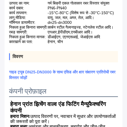
उत्पाद का नाम:
गर्म बिक्री एकल गोलाकार रबर विस्तार संयुक्त
कार्य दबाव:
PN6-PN40
कार्य तापमान:
-15°C-80°C (विशेष रूप से -30°C-150°C)
लागू मीडिया:
वायु, जल, मल, अम्ल, तेल, आदि।
नॉमिनल डायामीटर:
dn25-dn3000
निकला हुआ किनारा सामग्री:
कार्बन स्टील गैल्वनाइज्ड, स्टेनलेस स्टील आदि।
रबड़ सामग्री:
एनआर,ईपीडीएम,एनबीआर आदि।
निकला हुआ किनारा मानक:
डीआईएन, एएनएसआई, जेआईएस आदि
कारखाने का पता:
हेनान, चीन
विवरण
गाइड ट्यूब DN25-DN3000 के साथ एसिड और क्षार संक्षारण प्रतिरोधी रबर
विस्तार जोड़ों
कंपनी प्रोफ़ाइल
हेनान प्रांत झिचेंग वाल्व एंड फिटिंग मैन्युफैक्चरिंग 
कंपनी
हमारा मिशनः
उत्पाद विवरणों पर, नवाचार में सुधार और उपयोगकर्ताओं 
की जरूरतों को पूरा करें।
हमारा मूल्य:
अखंडता और मानकीकरण, सहयोग और जीत-जीत